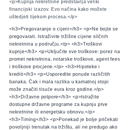
<p>Kupnja nekretnine predstavlja veliki
financijski izazov. Evo načina kako možete
uštedjeti tijekom procesa.</p>
<h3>Pregovaranje o cijeni</h3> <p>Ne bojte se
pregovarati. Istraživite tržišne cijene sličnih
nekretnina u području.</p> <h3>Troškovi
kupnje</h3> <p>Uključite sve troškove: porez na
promet nekretnina, notarske troškove, agent fees
i troškove procjene.</p> <h3>Hipoteke i
krediti</h3> <p>Usporedite ponude različitih
banaka. Čak i mala razlika u kamatnoj stopi
može značiti tisuće eura kroz godine.</p>
<h3>Državne potpore</h3> <p>Istražite
dostupne državne programe za kupnju prve
nekretnine ili energetsku obnovu.</p>
<h3>Timing</h3> <p>Ponekad je bolje pričekati
povoljniji trenutak na tržištu, ali ne predugo ako