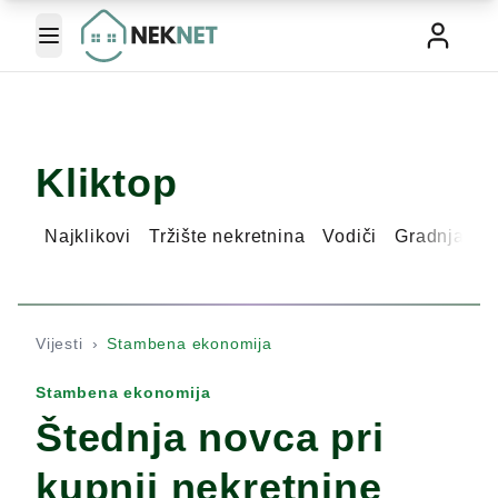
Toggle Menu
Kliktop
Najklikovi
Tržište nekretnina
Vodiči
Gradnja ku
Vijesti
›
Stambena ekonomija
Stambena ekonomija
Štednja novca pri
kupnji nekretnine