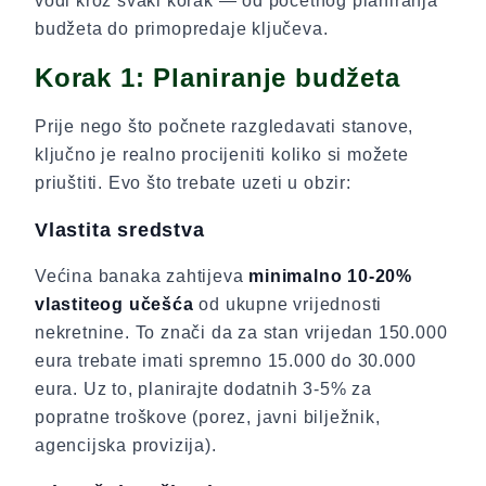
vodi kroz svaki korak — od početnog planiranja
budžeta do primopredaje ključeva.
Korak 1: Planiranje budžeta
Prije nego što počnete razgledavati stanove,
ključno je realno procijeniti koliko si možete
priuštiti. Evo što trebate uzeti u obzir:
Vlastita sredstva
Većina banaka zahtijeva
minimalno 10-20%
vlastiteog učešća
od ukupne vrijednosti
nekretnine. To znači da za stan vrijedan 150.000
eura trebate imati spremno 15.000 do 30.000
eura. Uz to, planirajte dodatnih 3-5% za
popratne troškove (porez, javni bilježnik,
agencijska provizija).