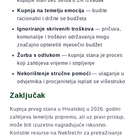
kupujte stan bez uvida u ZK izvadak
Kupnja na temelju emocija
— budite
racionalni i držite se budžeta
Ignoriranje skrivenih troškova
— pričuva,
komunalije i troškovi održavanja mogu
značajno opteretiti mjesečni budžet
Žurba s odlukom
— kupnja stana je proces
koji zahtijeva vrijeme i strpljenje
Nekorištenje stručne pomoći
— ulaganje u
odvjetnika i procjenitelja isplati se višestruko
Zaključak
Kupnja prvog stana u Hrvatskoj u 2026. godini
zahtijeva temeljitu pripremu, ali uz pravi pristup,
može biti izuzetno nagrađujuće iskustvo.
Koristite resurse na NekNet.hr za pretraživanje