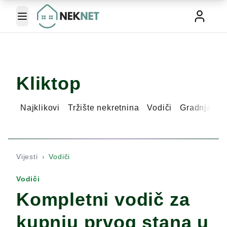
Toggle Menu
Kliktop
Najklikovi
Tržište nekretnina
Vodiči
Gradnja ku
Vijesti
›
Vodiči
Vodiči
Kompletni vodič za
kupnju prvog stana u