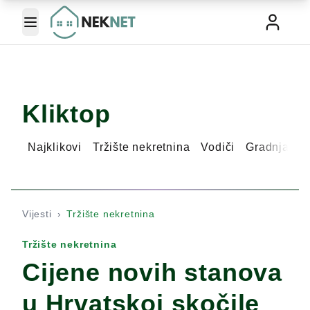
Toggle Menu
Kliktop
Najklikovi
Tržište nekretnina
Vodiči
Gradnja ku
Vijesti
›
Tržište nekretnina
Tržište nekretnina
Cijene novih stanova
u Hrvatskoj skočile