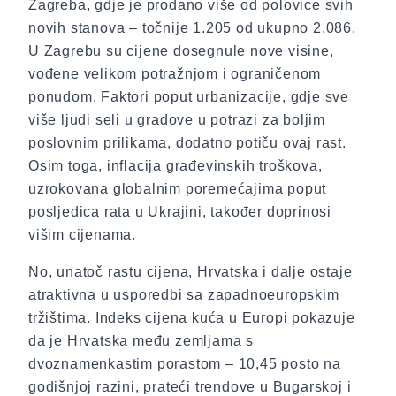
Zagreba, gdje je prodano više od polovice svih
novih stanova – točnije 1.205 od ukupno 2.086.
U Zagrebu su cijene dosegnule nove visine,
vođene velikom potražnjom i ograničenom
ponudom. Faktori poput urbanizacije, gdje sve
više ljudi seli u gradove u potrazi za boljim
poslovnim prilikama, dodatno potiču ovaj rast.
Osim toga, inflacija građevinskih troškova,
uzrokovana globalnim poremećajima poput
posljedica rata u Ukrajini, također doprinosi
višim cijenama.
No, unatoč rastu cijena, Hrvatska i dalje ostaje
atraktivna u usporedbi sa zapadnoeuropskim
tržištima. Indeks cijena kuća u Europi pokazuje
da je Hrvatska među zemljama s
dvoznamenkastim porastom – 10,45 posto na
godišnjoj razini, prateći trendove u Bugarskoj i