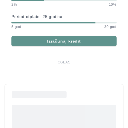
2%
10%
Period otplate:
25
godina
5 god
30 god
Izračunaj kredit
OGLAS