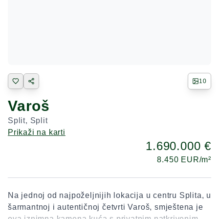
10
Varoš
Split
,
Split
Prikaži na karti
1.690.000 €
8.450
EUR/m²
Na jednoj od najpoželjnijih lokacija u centru Splita, u
šarmantnoj i autentičnoj četvrti Varoš, smještena je
ova iznimna kamena kuća s privatnim natkrivenim