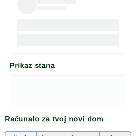
elementi uz implementaciju suvremenih materijala i
opreme najviše klase. Vanjski prostor osigurava
potpunu privatnost i udobnost za boravak tijekom
cijele godine - natkriveni grijani bazen, sauna, roštilj
zona, uređena terasa i njegovana vrtna površina
idealni su za opuštanje u mediteranskom okruženju.
Kuća je smještena u mirnoj ulici bez prometa, ali u
neposrednoj blizini svih važnih gradskih sadržaja.
Nekretnina je kategorizirana i uspješno se koristi za
Prikaz stana
turistički najam, s izvrsnim prihodima i visokim
ocjenama gostiju. Predstavlja izvanrednu priliku za
one koji traže ekskluzivnu lokaciju za obiteljski
odmor, trajni boravak ili sigurnu investiciju s
dokazanim potencijalom.
Računalo za tvoj novi dom