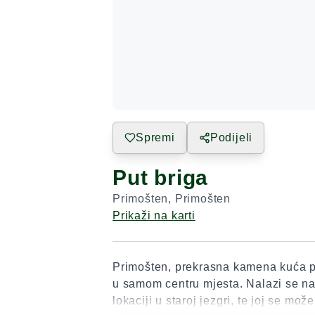
Spremi
Podijeli
Put briga
Primošten
,
Primošten
Prikaži na karti
Primošten, prekrasna kamena kuća p
u samom centru mjesta. Nalazi se na
lokaciji u staroj jezgri, te joj se može