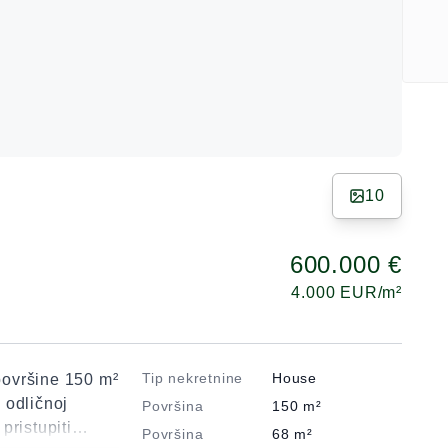
10
600.000 €
4.000
EUR/m²
Tip nekretnine
House
ovršine 150 m²
 odličnoj
Površina
150
m²
 pristupiti
Površina
68
m²