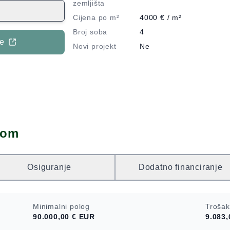
novirana,
zemljišta
 stolarija.
Cijena po m²
4000
€ / m²
 na 3 etaže, na
Broj soba
4
mlja u kojem je
je
Novi projekt
Ne
kupaonica. Na
ije spavaće
upaonicu. Dakle
 kuće je
ove. Kuća se
ra od mora, te
ke crkve. Svi
dom
e.
Osiguranje
Dodatno financiranje
Minimalni polog
Trošak
90.000,00 €
EUR
9.083,