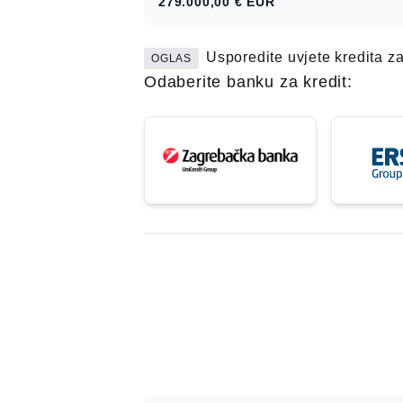
279.000,00 €
EUR
trgovina, restorana, bolnica, fakultet
sadržaja, itd.
Usporedite uvjete kredita z
OGLAS
Odaberite banku za kredit: