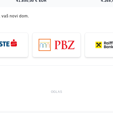
41.850,00 €
EUR
4.268,
a, sportskih
a vaš novi dom.
OGLAS