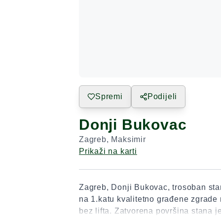
Spremi
Podijeli
Donji Bukovac
Zagreb
,
Maksimir
Prikaži na karti
Zagreb, Donji Bukovac, trosoban st
na 1.katu kvalitetno građene zgrade 
bez lifta. Zatvorena površina stana j