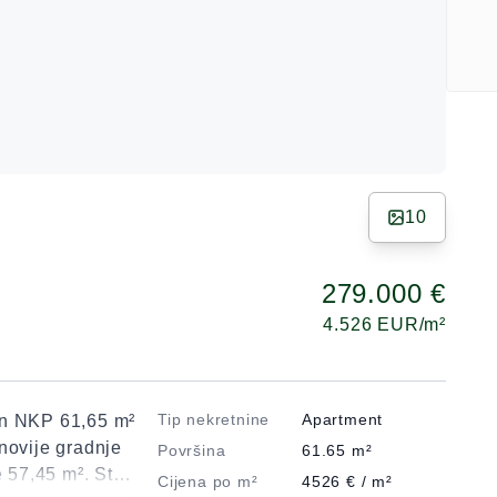
10
279.000 €
4.526
EUR/m²
Tip nekretnine
Apartment
an NKP 61,65 m²
novije gradnje
Površina
61.65
m²
e 57,45 m². Stan
Cijena po m²
4526
€ / m²