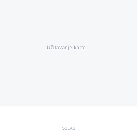
u grada.
Učitavanje karte...
OGLAS