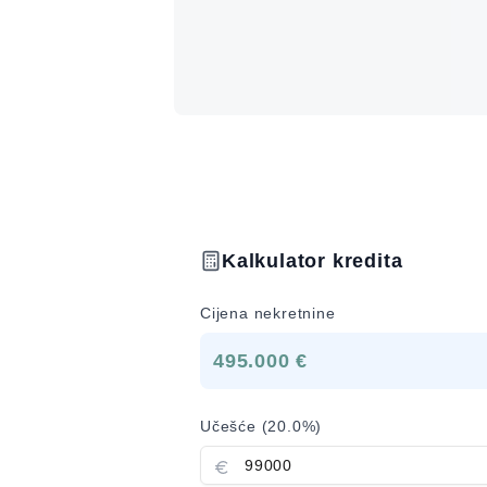
Kalkulator kredita
Cijena nekretnine
495.000 €
Učešće (
20.0
%)