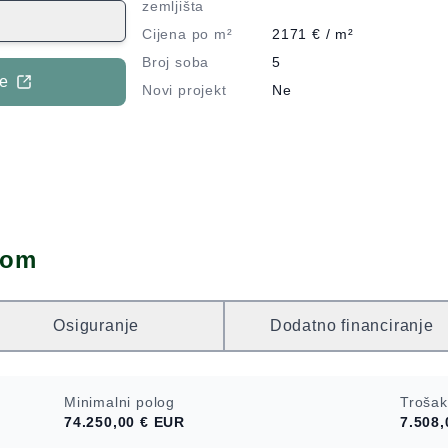
legantna i
zemljišta
orisne površine
Cijena po m²
2171
€ / m²
 Uz kuću se
Broj soba
5
eni vrt te dva
je
Novi projekt
Ne
i velika
šte, kupaonica,
zasebnim
 koristiti i kao
inju). U
ugradbena
ani open space
dom
omfornom
mskim vrtom
a, stepenice
Osiguranje
Dodatno financiranje
a s vanjskim
irodnim svjetlom
in. Na prvi kat
Minimalni polog
Trošak
em obloženim
74.250,00 €
EUR
7.508,
 četiri spavaće