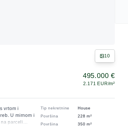
10
495.000 €
2.171
EUR/m²
Tip nekretnine
House
s vrtom i
reb. U mirnom i
Površina
228
m²
na parceli
Površina
350
m²