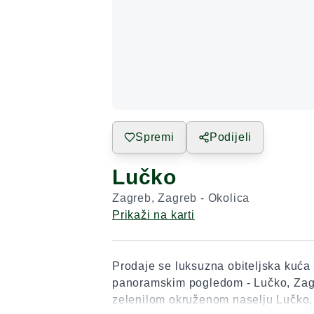
Spremi
Podijeli
Lučko
Zagreb
,
Zagreb - Okolica
Prikaži na karti
Prodaje se luksuzna obiteljska kuća 
panoramskim pogledom - Lučko, Zag
zelenilom okruženom naselju Lučko, 