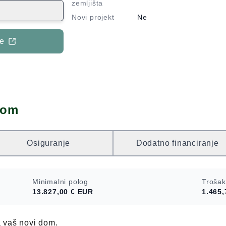
faltiranu cestu.
zemljišta
ljište je južno
Novi projekt
Ne
radnju vila s
e kuće preko
je
a nekoliko
bina i Zračne
rističkih
dom
Osiguranje
Dodatno financiranje
Minimalni polog
Trošak
13.827,00 €
EUR
1.465,
a vaš novi dom.