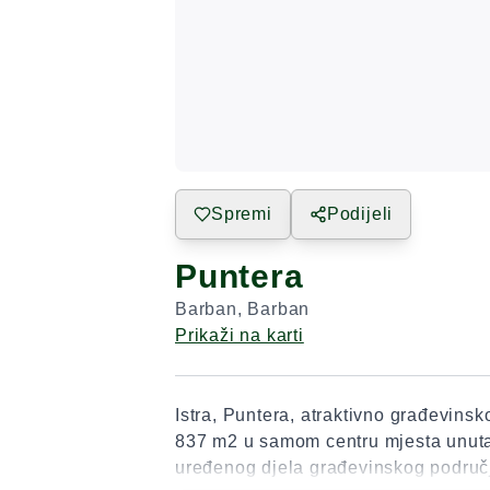
Spremi
Podijeli
Puntera
Barban
,
Barban
Prikaži na karti
Istra, Puntera, atraktivno građevinsk
837 m2 u samom centru mjesta unut
uređenog djela građevinskog područj