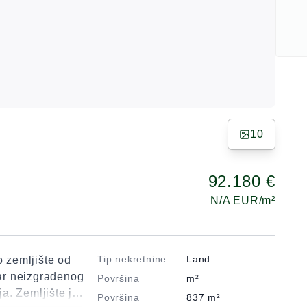
10
92.180 €
N/A
EUR/m²
Tip nekretnine
Land
o zemljište od
ar neizgrađenog
Površina
m²
a. Zemljište je
Površina
837
m²