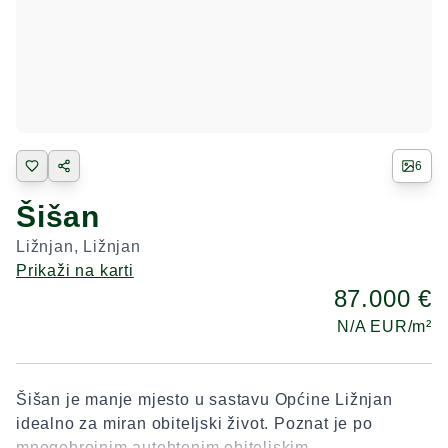
6
Šišan
Ližnjan
,
Ližnjan
Prikaži na karti
87.000 €
N/A
EUR/m²
Šišan je manje mjesto u sastavu Općine Ližnjan
idealno za miran obiteljski život. Poznat je po
mnogobrojnim autohtonim obiteljskim