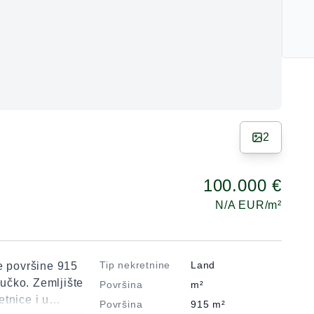
2
100.000 €
N/A
EUR/m²
Tip nekretnine
Land
e površine 915
učko. Zemljište
Površina
m²
tnice i u
Površina
915
m²