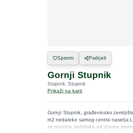
Spremi
Podijeli
Gornji Stupnik
Stupnik
,
Stupnik
Prikaži na karti
Gornji Stupnik, građevinsko zemljišt
m2 nedaleko samog centra naselja L
se prostire nedaleko od glavne prome