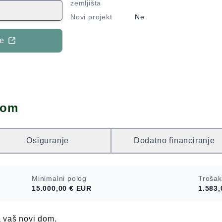
ih priključaka.
zemljišta
h državnih i
Novi projekt
Ne
 čini ovo
tivnim za
je
t.
dom
Osiguranje
Dodatno financiranje
Minimalni polog
Trošak
15.000,00 €
EUR
1.583,
a vaš novi dom.