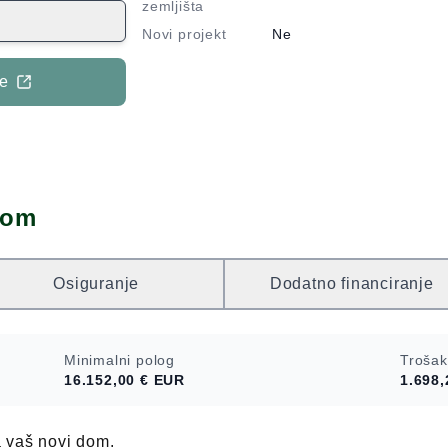
građevinskog
zemljišta
uju obiteljske
Novi projekt
Ne
 1 + PO, max.
a na glavnoj
je
celiranih
7 m2 koje je
ti cjelinu po
adnju stambenog
dom
Osiguranje
Dodatno financiranje
Minimalni polog
Trošak
16.152,00 €
EUR
1.698,
a vaš novi dom.