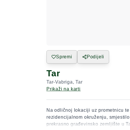
Spremi
Podijeli
Tar
Tar-Vabriga
,
Tar
Prikaži na karti
Na odličnoj lokaciji uz prometnicu te
rezidencijalnom okruženju, smjestilo
prekrasno građevinsko zemljište u T