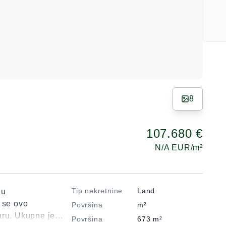
8
107.680 €
N/A
EUR/m²
Tip nekretnine
Land
 u
 se ovo
Površina
m²
aru. Ukupne je
Površina
673
m²