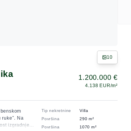
10
ika
1.200.000 €
4.138
EUR/m²
Tip nekretnine
Villa
šibenskom
u ruke". Na
Površina
290
m²
ost izgradnje
Površina
1070
m²