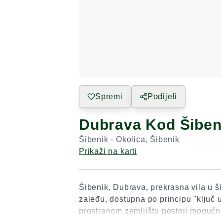
Spremi
Podijeli
Dubrava Kod Šiben
Šibenik - Okolica
,
Šibenik
Prikaži na karti
Šibenik, Dubrava, prekrasna vila u 
zaleđu, dostupna po principu "ključ 
prostranom zemljištu postoji mogućn