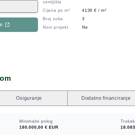
ka sadržavala
zemljišta
i spavaće sobe
Cijena po m²
4138
€ / m²
o obogatila
Broj soba
3
ućnica pruža
je
Novi projekt
Ne
ćnost
ova ili dodatnih
ine 36m2 i
 za druženja.
cijski
 obiteljsko
jim Vam na
dom
Osiguranje
Dodatno financiranje
Minimalni polog
Trošak
180.000,00 €
EUR
18.083