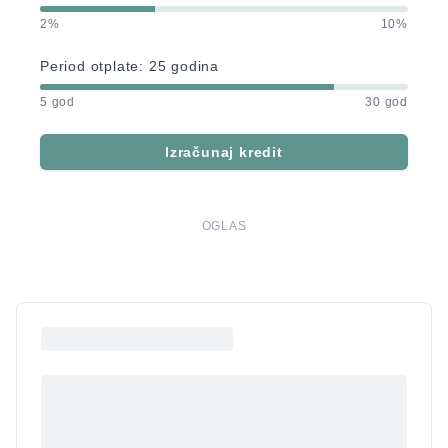
2%
10%
Period otplate:
25
godina
5 god
30 god
Izračunaj kredit
OGLAS