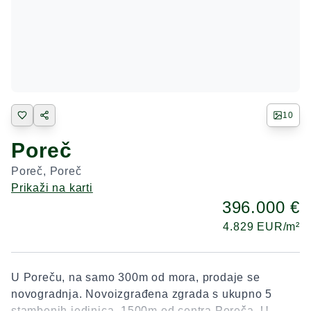
10
Poreč
Poreč
,
Poreč
Prikaži na karti
396.000 €
4.829
EUR/m²
U Poreču, na samo 300m od mora, prodaje se
novogradnja. Novoizgrađena zgrada s ukupno 5
stambenih jedinica, 1500m od centra Poreča. U