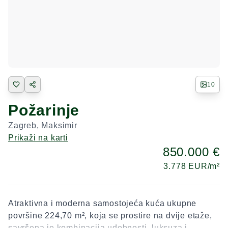
10
Požarinje
Zagreb
,
Maksimir
Prikaži na karti
850.000 €
3.778
EUR/m²
Atraktivna i moderna samostojeća kuća ukupne
površine 224,70 m², koja se prostire na dvije etaže,
savršena je kombinacija udobnosti, luksuza i