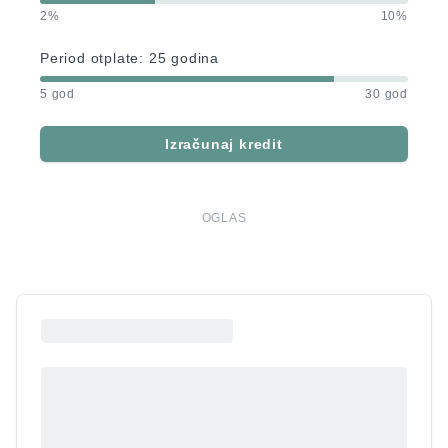
2%
10%
Period otplate:
25
godina
5 god
30 god
Izračunaj kredit
OGLAS