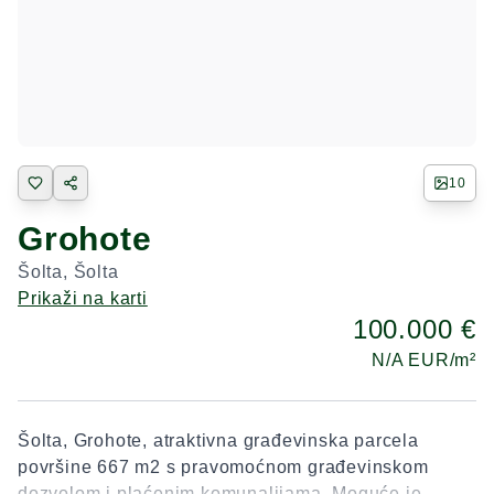
10
Grohote
Šolta
,
Šolta
Prikaži na karti
100.000 €
N/A
EUR/m²
Šolta, Grohote, atraktivna građevinska parcela
površine 667 m2 s pravomoćnom građevinskom
dozvolom i plaćenim komunalijama. Moguće je