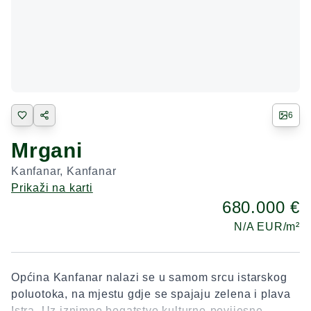
6
Mrgani
Kanfanar
,
Kanfanar
Prikaži na karti
680.000 €
N/A
EUR/m²
Općina Kanfanar nalazi se u samom srcu istarskog
poluotoka, na mjestu gdje se spajaju zelena i plava
Istra. Uz iznimno bogatstvo kulturno-povijesne