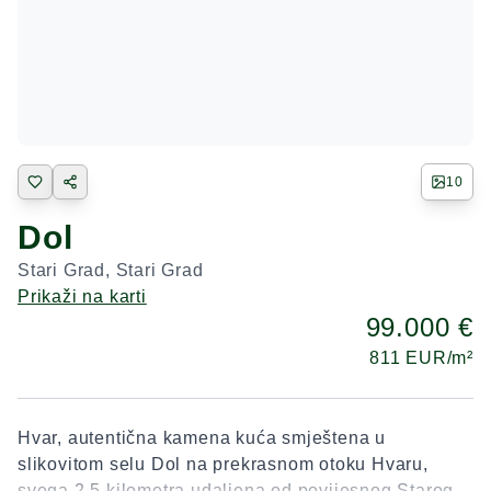
10
Dol
Stari Grad
,
Stari Grad
Prikaži na karti
99.000 €
811
EUR/m²
Hvar, autentična kamena kuća smještena u
slikovitom selu Dol na prekrasnom otoku Hvaru,
svega 2,5 kilometra udaljena od povijesnog Starog