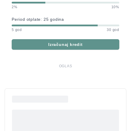
2%
10%
Period otplate:
25
godina
5 god
30 god
Izračunaj kredit
OGLAS