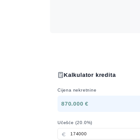
Kalkulator kredita
Cijena nekretnine
870.000 €
Učešće (
20.0
%)