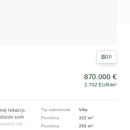
10
870.000 €
2.702
EUR/m²
Tip nekretnine
Villa
oj lokaciji,
lizini svih
Površina
322
m²
sastoji od
Površina
255
m²