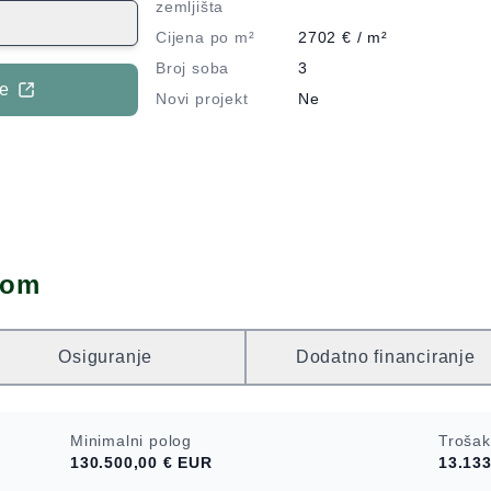
rostire na
zemljišta
mu se nalazi
Cijena po m²
2702
€ / m²
prizemlje
Broj soba
3
kuhinju,
je
Novi projekt
Ne
74 m²), dok prvi
ik i garderobu
u ukupne
remom,
AIKIN, sustav
 te sakrivenu
dom
ustavom
ijska s
kat A. Idealna
Osiguranje
Dodatno financiranje
deran i
formacija,
Minimalni polog
Trošak
130.500,00 €
EUR
13.133