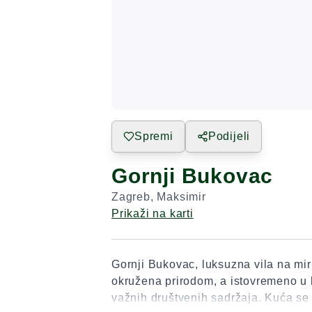
Spremi
Podijeli
Gornji Bukovac
Zagreb
,
Maksimir
Prikaži na karti
Gornji Bukovac, luksuzna vila na mirn
okružena prirodom, a istovremeno u b
važnih društvenih sadržaja. Kuća se 