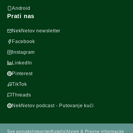
Android
Prati nas
NekNetov newsletter
Facebook
Instagram
LinkedIn
Pinterest
TikTok
Threads
NekNetov podcast - Putovanje kući
Sve ponude
Integritet
Kolačići
Uvjeti & Pravne informacije