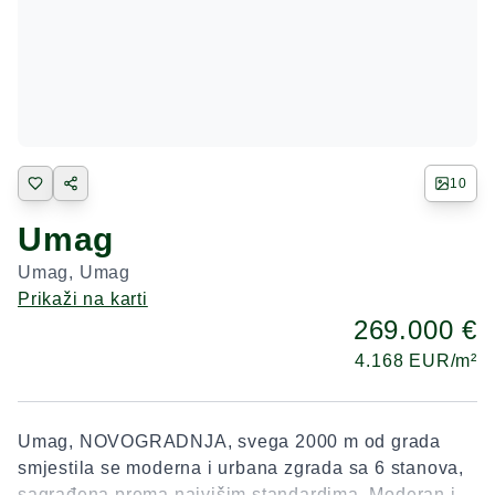
10
Umag
Umag
,
Umag
Prikaži na karti
269.000 €
4.168
EUR/m²
Umag, NOVOGRADNJA, svega 2000 m od grada
smjestila se moderna i urbana zgrada sa 6 stanova,
sagrađena prema najvišim standardima. Moderan i