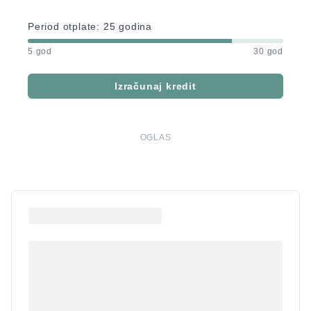
Period otplate:
25
godina
5 god
30 god
Izračunaj kredit
OGLAS