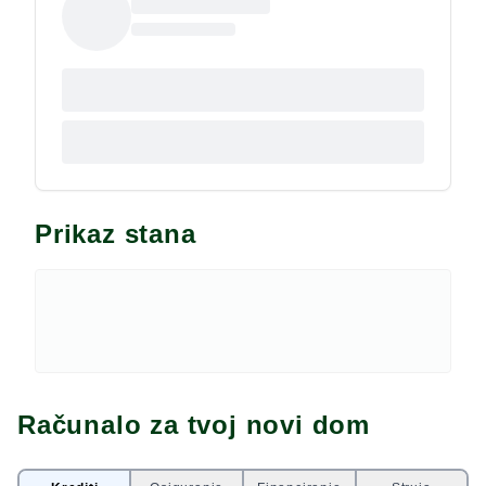
useljiva. Na samo 2000 m od zgrade nalaze se svi
potrebni sadržaji za život, trgovine, škole, vrtići.
Prikaz stana
Računalo za tvoj novi dom