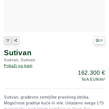
10
Sutivan
Sutivan
,
Sutivan
Prikaži na karti
162.300 €
N/A
EUR/m²
Sutivan, građevno zemljište pravilnog oblika.
Mogućnost gradnje kuće ili vile. Udaljeno svega 175
m od plaže i svih bitnih sadržaja za život. Sva