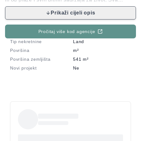
infrastruktura je uz parcelu (pristupni put, struja,
Prikaži cijeli opis
voda). Ostale informacije na upit.
Pročitaj više kod agencije
Tip nekretnine
Land
Površina
m²
Površina zemljišta
541
m²
Novi projekt
Ne