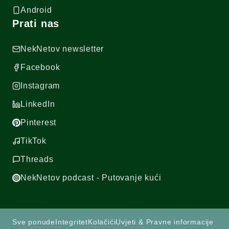
Android
Prati nas
NekNetov newsletter
Facebook
Instagram
LinkedIn
Pinterest
TikTok
Threads
NekNetov podcast - Putovanje kući
Sve ponude
Integritet
Kolačići
Uvjeti & Pravne informacije