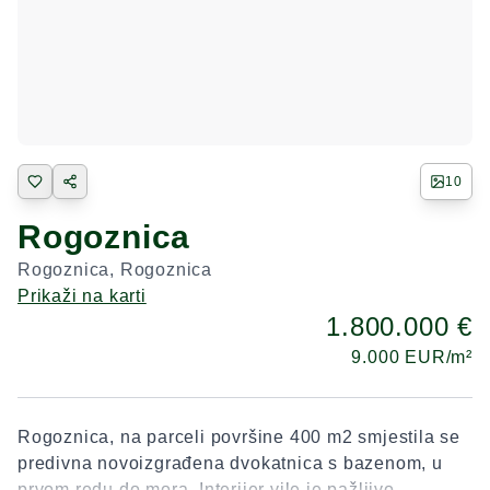
10
Rogoznica
Rogoznica
,
Rogoznica
Prikaži na karti
1.800.000 €
9.000
EUR/m²
Rogoznica, na parceli površine 400 m2 smjestila se
predivna novoizgrađena dvokatnica s bazenom, u
prvom redu do mora. Interijer vile je pažljivo