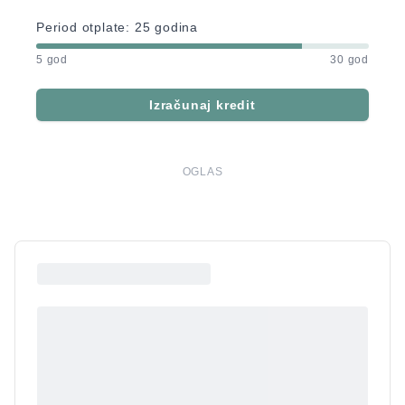
Period otplate:
25
godina
5 god
30 god
Izračunaj kredit
OGLAS