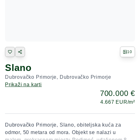
10
Slano
Dubrovačko Primorje
,
Dubrovačko Primorje
Prikaži na karti
700.000 €
4.667
EUR/m²
Dubrovačko Primorje, Slano, obiteljska kuća za
odmor, 50 metara od mora. Objekt se nalazi u
malom, prekrasnom mjestu Podimoć, udaljenom 8