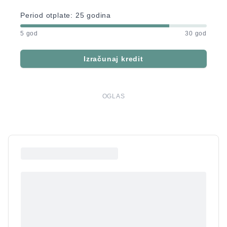
Period otplate:
25
godina
5 god
30 god
Izračunaj kredit
OGLAS