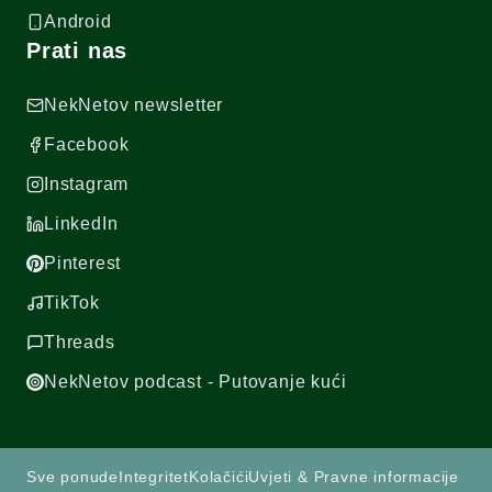
Android
Prati nas
NekNetov newsletter
Facebook
Instagram
LinkedIn
Pinterest
TikTok
Threads
NekNetov podcast - Putovanje kući
Sve ponude
Integritet
Kolačići
Uvjeti & Pravne informacije