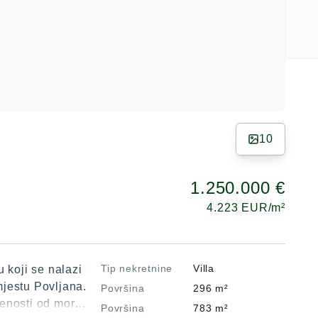
10
1.250.000 €
4.223
EUR/m²
Tip nekretnine
Villa
 koji se nalazi
jestu Povljana.
Površina
296
m²
enosti od mora i
Površina
783
m²