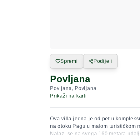
Spremi
Podijeli
Povljana
Povljana
,
Povljana
Prikaži na karti
Ova villa jedna je od pet u kompleksu
na otoku Pagu u malom turističkom m
Nalazi se na svega 160 metara udalj