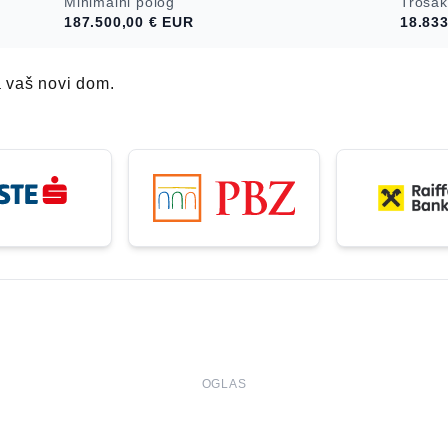
Minimalni polog
Trošak
187.500,00 €
EUR
18.833
a vaš novi dom.
OGLAS