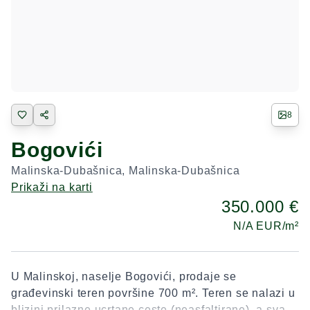
8
Bogovići
Malinska-Dubašnica
,
Malinska-Dubašnica
Prikaži na karti
350.000 €
N/A
EUR/m²
U Malinskoj, naselje Bogovići, prodaje se
građevinski teren površine 700 m². Teren se nalazi u
blizini prilazne ucrtane ceste (neasfaltirane), a sva