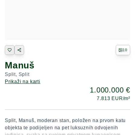
10
Manuš
Split
,
Split
Prikaži na karti
1.000.000 €
7.813
EUR/m²
Split, Manuš, moderan stan, položen na prvom katu
objekta te podijeljen na pet luksuznih odvojenih
jedinica, svaka sa svojom privatnom kupaonicom.