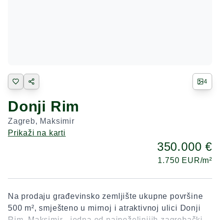
4
Donji Rim
Zagreb
,
Maksimir
Prikaži na karti
350.000 €
1.750
EUR/m²
Na prodaju građevinsko zemljište ukupne površine
500 m², smješteno u mirnoj i atraktivnoj ulici Donji
Rim, Maksimir - jedna od najpoželjnijih zagrebačkih