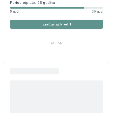
Period otplate:
25
godina
5 god
30 god
Izračunaj kredit
OGLAS