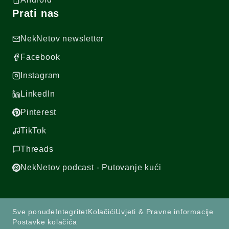
Prati nas
NekNetov newsletter
Facebook
Instagram
LinkedIn
Pinterest
TikTok
Threads
NekNetov podcast - Putovanje kući
Sve ponude
Integritet
Kolačići
Uvjeti & Pravne informacije
Postavke kolačića