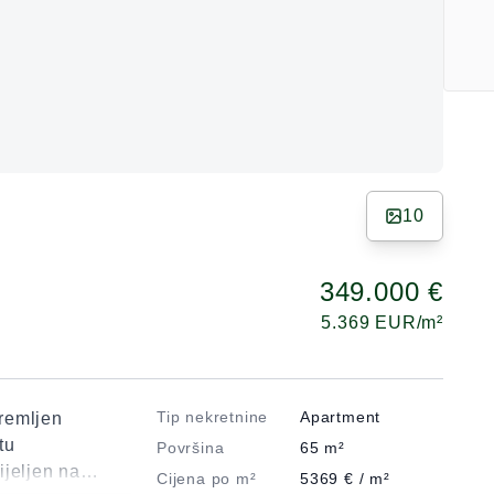
10
349.000 €
5.369
EUR/m²
Tip nekretnine
Apartment
remljen
tu
Površina
65
m²
ijeljen na
Cijena po m²
5369
€ / m²