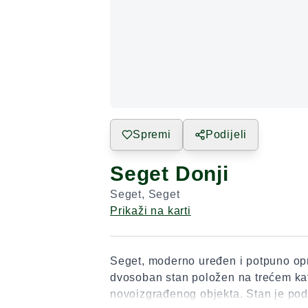
Spremi
Podijeli
Seget Donji
Seget
,
Seget
Prikaži na karti
Seget, moderno uređen i potpuno op
dvosoban stan položen na trećem ka
novoizgrađenog objekta. Stan je pod