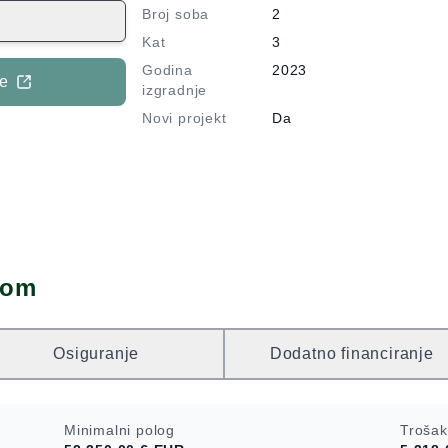
e, kuhinju, te
Broj soba
2
s kojeg se
Kat
3
i otoke.
Godina
2023
eno parkirno
je
izgradnje
odatne
Novi projekt
Da
anju.
dom
Osiguranje
Dodatno financiranje
Minimalni polog
Trošak