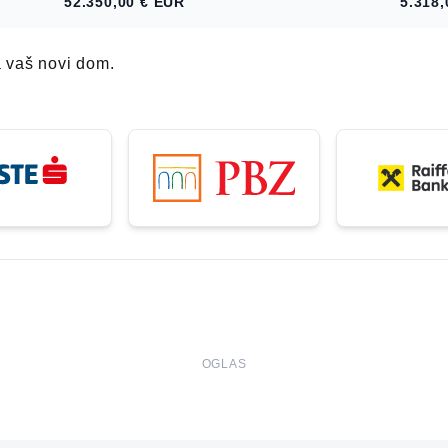
52.350,00 €
EUR
5.318,
a vaš novi dom.
OGLAS