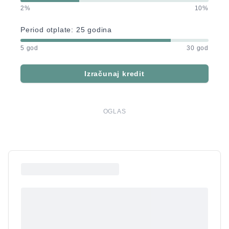
2%
10%
Period otplate:
25
godina
5 god
30 god
Izračunaj kredit
OGLAS