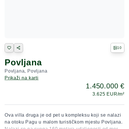
10
Povljana
Povljana
,
Povljana
Prikaži na karti
1.450.000 €
3.625
EUR/m²
Ova villa druga je od pet u kompleksu koji se nalazi
na otoku Pagu u malom turističkom mjestu Povljana.
Nalazi se na svega 160 metara udaljenosti od mora i