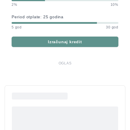
2%
10%
Period otplate:
25
godina
5 god
30 god
Izračunaj kredit
OGLAS