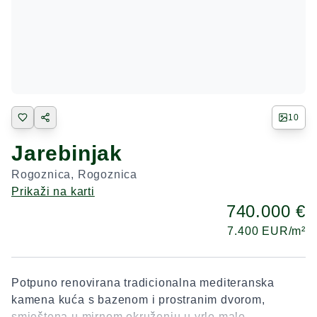
10
Jarebinjak
Rogoznica
,
Rogoznica
Prikaži na karti
740.000 €
7.400
EUR/m²
Potpuno renovirana tradicionalna mediteranska
kamena kuća s bazenom i prostranim dvorom,
smještena u mirnom okruženju u vrlo malo