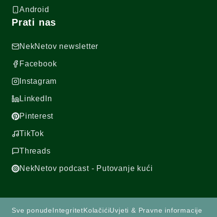
Android
Prati nas
NekNetov newsletter
Facebook
Instagram
LinkedIn
Pinterest
TikTok
Threads
NekNetov podcast - Putovanje kući
Sve ponude
Integritet
Kolačići
Uvjeti & Pravne informacije