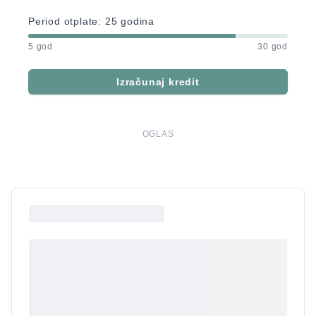
Period otplate:
25
godina
5 god
30 god
Izračunaj kredit
OGLAS