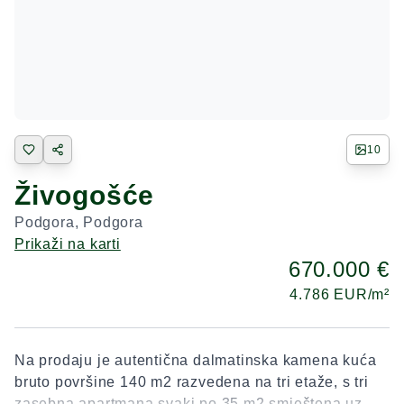
10
Živogošće
Podgora
,
Podgora
Prikaži na karti
670.000 €
4.786
EUR/m²
Na prodaju je autentična dalmatinska kamena kuća
bruto površine 140 m2 razvedena na tri etaže, s tri
zasebna apartmana svaki po 35 m2 smještena uz