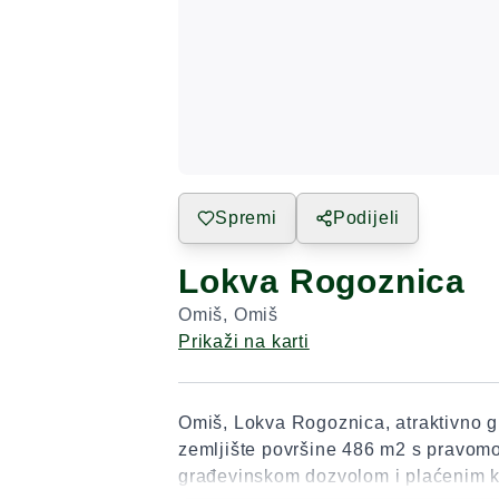
Spremi
Podijeli
Lokva Rogoznica
Omiš
,
Omiš
Prikaži na karti
Omiš, Lokva Rogoznica, atraktivno 
zemljište površine 486 m2 s pravo
građevinskom dozvolom i plaćenim 