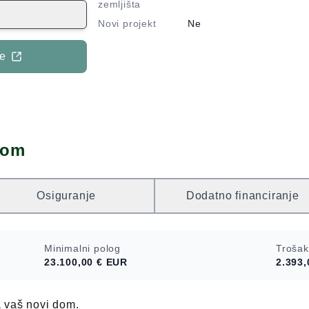
vile s bazenom
zemljišta
 sastoji od
Novi projekt
Ne
mlja i kata. U
kuhinja,
je
sobe, 2
ruža lijepi
ga vodi
no i moguće je
ne informacije
dom
Osiguranje
Dodatno financiranje
Minimalni polog
Trošak
23.100,00 €
EUR
2.393,
a vaš novi dom.