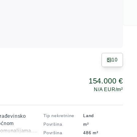
10
154.000 €
N/A
EUR/m²
Tip nekretnine
Land
građevinsko
moćnom
Površina
m²
komunalijama.
Površina
486
m²