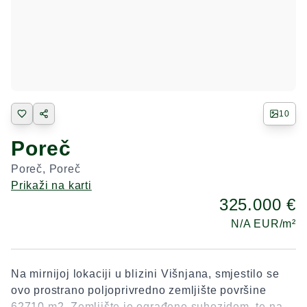
10
Poreč
Poreč
,
Poreč
Prikaži na karti
325.000 €
N/A
EUR/m²
Na mirnijoj lokaciji u blizini Višnjana, smjestilo se
ovo prostrano poljoprivredno zemljište površine
62710 m2. Zemljište je ograđeno suhozidom, te nas