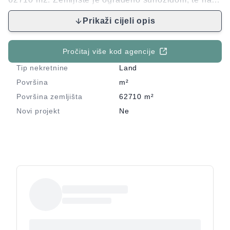
do njega vodi put. Postoji mogućnost dovođenja
Prikaži cijeli opis
struje i vode do parcele. Mogućnost otvaranja OPG-a
i dobivanja poticaja za agroturizam. Čisto vlasništvo
1/1, bez tereta. Za više informacija stojimo na
Pročitaj više kod agencije
raspolaganju.
Tip nekretnine
Land
Površina
m²
Površina zemljišta
62710
m²
Novi projekt
Ne