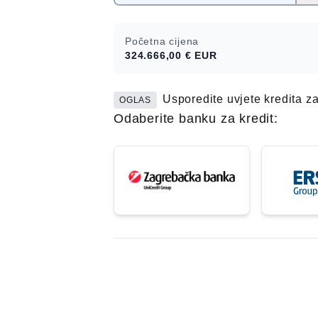
ove nekretnine je što je vlasnik pra
kupac ne plaća porez na promet nekr
Početna cijena
moguće kupiti kreditom, a useljenje
324.666,00 €
EUR
isplati kupoprodajne cijene. Za sve 
informacije slobodno nas kontaktirajt
Usporedite uvjete kredita z
OGLAS
Odaberite banku za kredit: