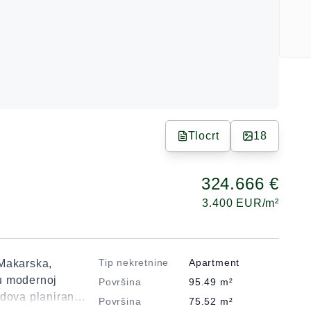
Tlocrt
18
324.666 €
3.400
EUR/m²
Tip nekretnine
Apartment
 Makarska,
u modernoj
Površina
95.49
m²
adova planiran
Površina
75.52
m²