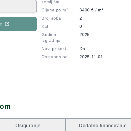
ovi vlasnici
zemljišta
n ima ukupno
Cijena po m²
3400
€ / m²
ašnji prostor s
Broj soba
2
paonicom,
je
Kat
0
m s kuhinjom i
Godina
2025
u. Podovi su
izgradnje
 dnevni boravak
Novi projekt
Da
vrijednost
Dostupno od
2025-11-01
m², povezan s
ok balkon
osti dnevnog
 pruža se pogled
aj mira i
om koji vodi iz
atu nalaze se
dom
ice se pristupa
o je moguće
0 €), garažno
Osiguranje
Dodatno financiranje
 €). Prednost