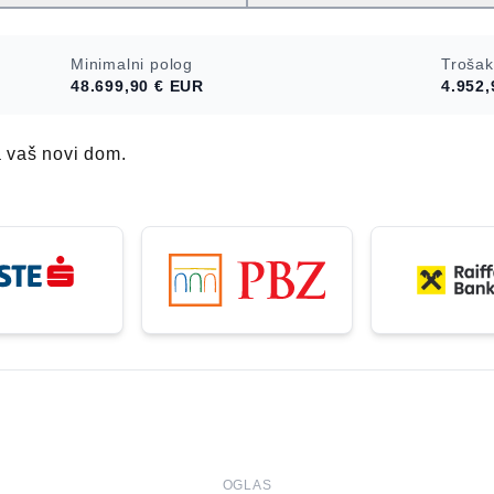
vna osoba, pa
etnina. Stan je
Minimalni polog
Trošak
 je odmah po
48.699,90 €
EUR
4.952,
dodatne
e.
a vaš novi dom.
OGLAS