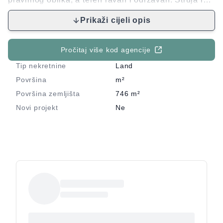
voda su odmah pored parcele. Za sva ostala pitanja,
Prikaži cijeli opis
stojim na raspolaganju.
Pročitaj više kod agencije
Tip nekretnine
Land
Površina
m²
Površina zemljišta
746
m²
Novi projekt
Ne