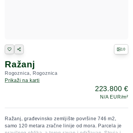
10
Ražanj
Rogoznica
,
Rogoznica
Prikaži na karti
223.800 €
N/A
EUR/m²
Ražanj, građevinsko zemljište površine 746 m2,
samo 120 metara zračne linije od mora. Parcela je
pravilnog oblika, a teren ravan i održavan. Struja i