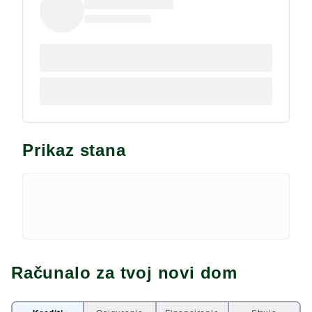
vrt s kamenom terasom te bazenom (sustav za
čišćenje bazena sa slanom elektrolizom). Pored
bazena možete se opustiti u vrtu, na ležaljkama ili
koristiti roštilj na drveni ugljen. Vanjski tuš, sjenica s
vanjskom kuhinjom, udobna vrtna garnitura, kao i
vanjski prostor za igru. Parking za 3 automobila
unutar posjeda. Trgovina je udaljena 2 km, a
šljunčana plaža 10 km. Grijanje je podno, 4 klima
jedinice i kamin sa sistemom ispuha toplog zraka što
Prikaz stana
ima mogućnost zagrijavanja spavaćih soba na katu.
Idealno kao investicija za nastavak uspješnog
turističkog iznajmljivanja.
Računalo za tvoj novi dom