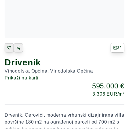
32
Drivenik
Vinodolska Općina
,
Vinodolska Općina
Prikaži na karti
595.000 €
3.306
EUR/m²
Drvenik, Cerovići, moderna vrhunski dizajnirana villa
površine 180 m2 na ograđenoj parceli od 700 m2 s
velikim bazenom i prostranim spavaćim sobama te