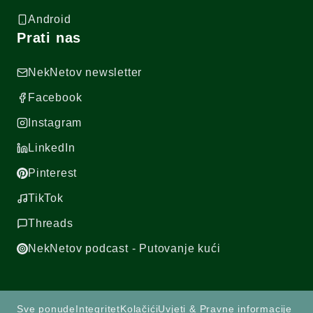
Android
Prati nas
NekNetov newsletter
Facebook
Instagram
LinkedIn
Pinterest
TikTok
Threads
NekNetov podcast - Putovanje kući
Sve ponude
Integritet
Kolačići
Uvjeti & Pravne informacije