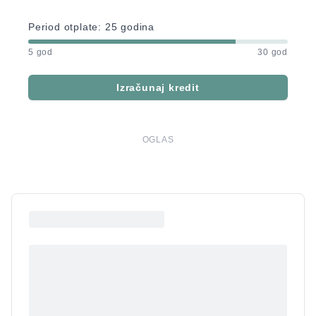
Period otplate:
25
godina
5 god
30 god
Izračunaj kredit
OGLAS