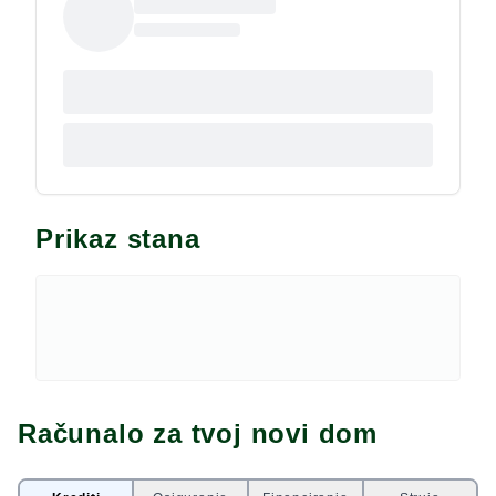
grilje. Podovi u svim prostorijama obloženi su
talijanskim keramičkim pločicama vrhunske kvalitete.
U svim prostorijama su postavljene utičnice za
internet i tv. Grijanje i hlađenje riješeno je multisplit
sistemima Daikin i kuća ima solarnu elektranu s
baterijama za akumulaciju struje i dva kamina.
Energetski certifikat A+. Vanjske jedinice su
smještene na ravnom krovu, dok su unutarnje
ugrađene u knauf, spušteni strop. Kuća ima i
Prikaz stana
pripadajuće cisterne za vodu od 20 m3. Nalazi se u
neposrednoj blizini marine Frapa, hotela, Zračne
luke Split, autoputa i svih ostalih sadržaja. Sve
ostale informacije na upit.
Računalo za tvoj novi dom