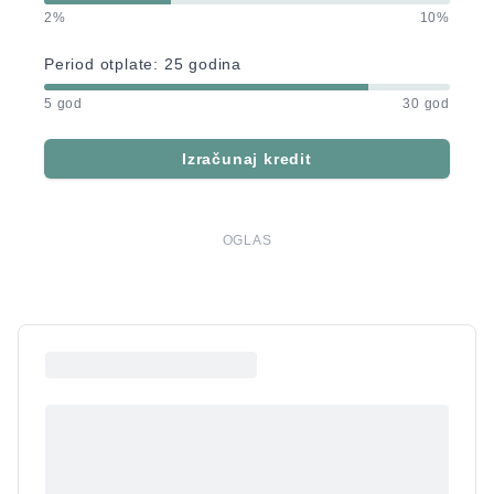
2%
10%
Period otplate:
25
godina
5 god
30 god
Izračunaj kredit
OGLAS