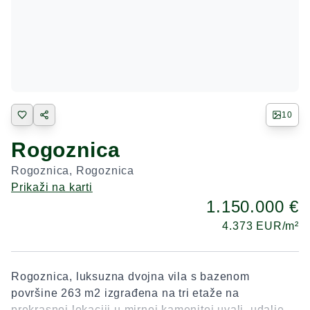
10
Rogoznica
Rogoznica
,
Rogoznica
Prikaži na karti
1.150.000 €
4.373
EUR/m²
Rogoznica, luksuzna dvojna vila s bazenom
površine 263 m2 izgrađena na tri etaže na
prekrasnoj lokaciji u mirnoj kamenitoj uvali, udaljena