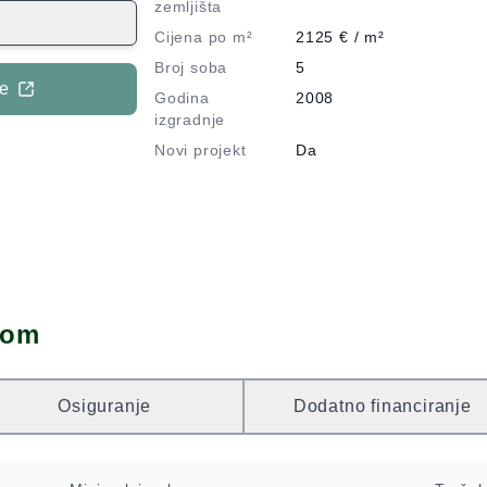
taže s izvrsnim
zemljišta
 s kuhinjom i
Cijena po m²
2125
€ / m²
 idealno za
Broj soba
5
na svakoj etaži,
je
Godina
2008
enje, prekrasan
izgradnje
va i odmah
Novi projekt
Da
 modernim
om okruženju
držaja. Za više
o nas
dom
Osiguranje
Dodatno financiranje