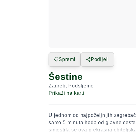
Spremi
Podijeli
Šestine
Zagreb
,
Podsljeme
Prikaži na karti
U jednom od najpoželjnijih zagrebač
samo 5 minuta hoda od glavne ceste 
smjestila se ova prekrasna obiteljska