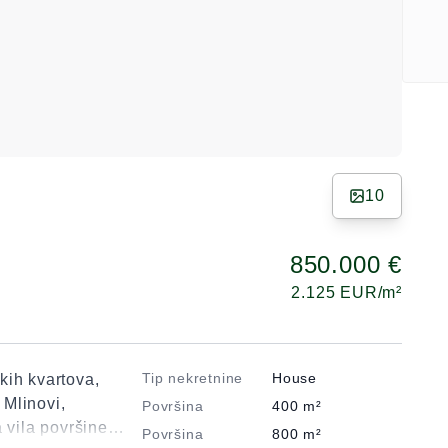
10
850.000 €
2.125
EUR/m²
Tip nekretnine
House
kih kvartova,
Mlinovi,
Površina
400
m²
 vila površine
Površina
800
m²