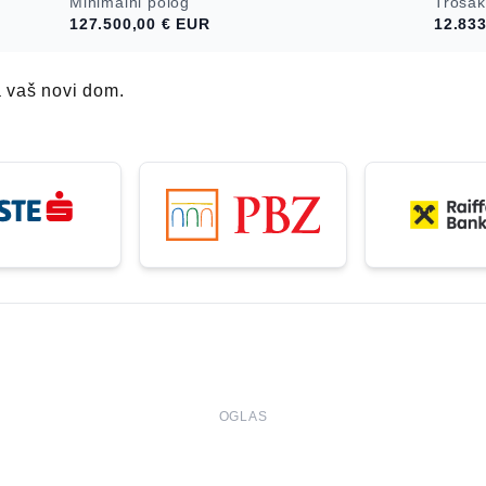
Minimalni polog
Trošak
127.500,00 €
EUR
12.833
a vaš novi dom.
OGLAS