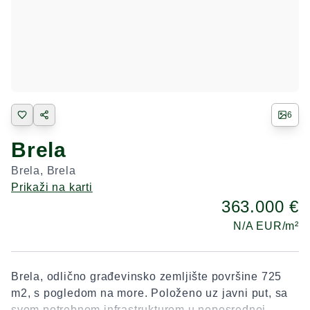
6
Brela
Brela
,
Brela
Prikaži na karti
363.000 €
N/A
EUR/m²
Brela, odlično građevinsko zemljište površine 725
m2, s pogledom na more. Položeno uz javni put, sa
svom potrebnom infrastrukturom u neposrednoj