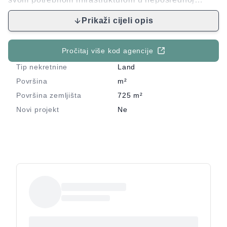
blizini. Parcela je pravilnog oblika, s nagibom prema
Prikaži cijeli opis
moru. Vlasništvo uredno. Stojim na raspolaganju za
sve dodatne informacije.
Pročitaj više kod agencije
Tip nekretnine
Land
Površina
m²
Površina zemljišta
725
m²
Novi projekt
Ne