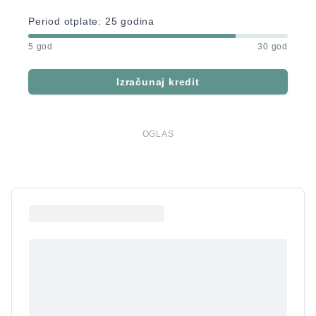
Period otplate:
25
godina
5 god
30 god
Izračunaj kredit
OGLAS