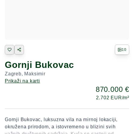
10
Gornji Bukovac
Zagreb
,
Maksimir
Prikaži na karti
870.000 €
2.702
EUR/m²
Gornji Bukovac, luksuzna vila na mirnoj lokaciji,
okružena prirodom, a istovremeno u blizini svih
važnih društvenih sadržaja. Kuća se sastoji od