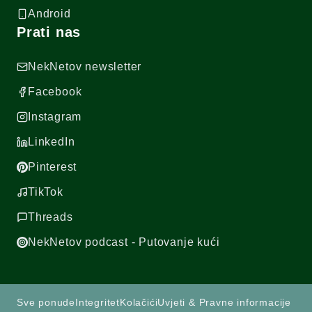
Android
Prati nas
NekNetov newsletter
Facebook
Instagram
LinkedIn
Pinterest
TikTok
Threads
NekNetov podcast - Putovanje kući
Sve ponude
Integritet
Kolačići
Uvjeti & Pravne informacije