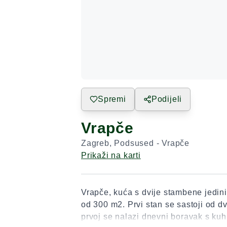
Spremi
Podijeli
Vrapče
Zagreb
,
Podsused - Vrapče
Prikaži na karti
Vrapče, kuća s dvije stambene jedini
od 300 m2. Prvi stan se sastoji od dv
prvoj se nalazi dnevni boravak s kuh