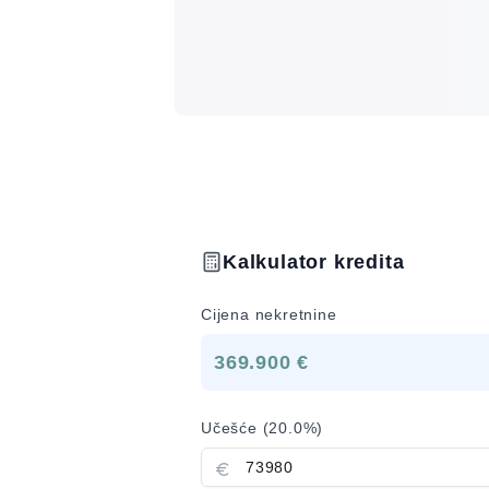
Kalkulator kredita
Cijena nekretnine
369.900 €
Učešće (
20.0
%)