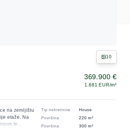
10
369.900 €
1.681
EUR/m²
Tip nekretnine
House
ce na zemljištu
ije etaže. Na
Površina
220
m²
injom te
Površina
300
m²