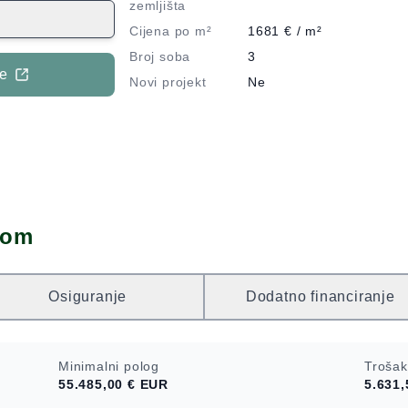
ije spavaće
zemljišta
vije etaže. Na
Cijena po m²
1681
€ / m²
nja, spavaća
Broj soba
3
euređeni
je
Novi projekt
Ne
mski prostor, tri
je mirna te se u
govina, osnovna
jimo Vam na
dom
Osiguranje
Dodatno financiranje
Minimalni polog
Trošak
55.485,00 €
EUR
5.631,