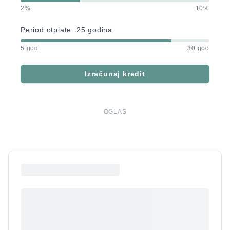
2%
10%
Period otplate:
25
godina
5 god
30 god
Izračunaj kredit
OGLAS