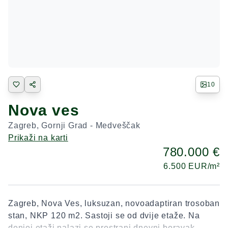
10
Nova ves
Zagreb
,
Gornji Grad - Medveščak
Prikaži na karti
780.000 €
6.500
EUR/m²
Zagreb, Nova Ves, luksuzan, novoadaptiran trosoban
stan, NKP 120 m2. Sastoji se od dvije etaže. Na
donjoj etaži nalazi se prostrani dnevni boravak,