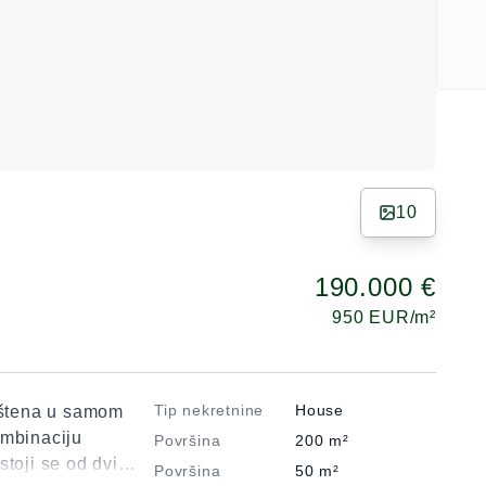
10
190.000 €
950
EUR/m²
Tip nekretnine
House
štena u samom
ombinaciju
Površina
200
m²
toji se od dvije
Površina
50
m²