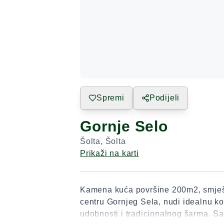
Spremi
Podijeli
Gornje Selo
Šolta
,
Šolta
Prikaži na karti
Kamena kuća površine 200m2, smje
centru Gornjeg Sela, nudi idealnu k
udobnosti i tradicionalnog šarma. Sas