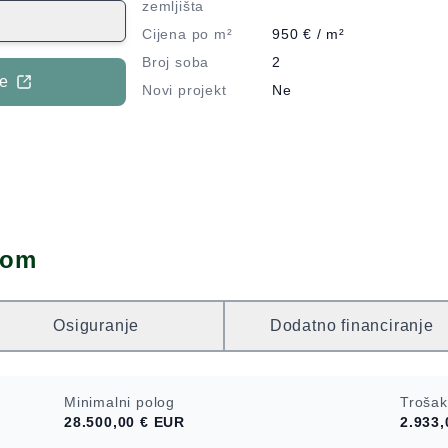
 blagovaonicom,
zemljišta
s dvije terase
Cijena po m²
950
€ / m²
vorište od
Broj soba
2
opuštanje.
je
Novi projekt
Ne
ulturno-
ći je izuzetnom
po kulturnoj
 s posebnim
mogućavajući
an, a kuća je
ivati u
dom
emenog života.
a, slobodno nas
Osiguranje
Dodatno financiranje
Minimalni polog
Trošak
28.500,00 €
EUR
2.933,