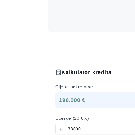
Kalkulator kredita
Cijena nekretnine
190.000 €
Učešće (
20.0
%)