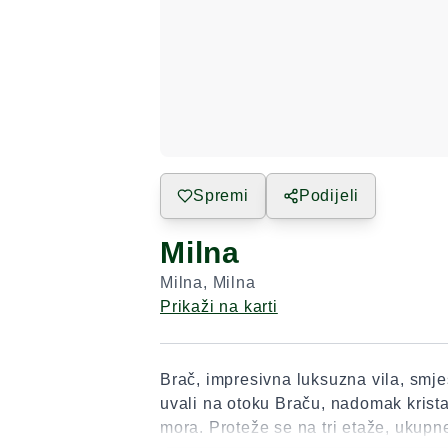
Spremi
Podijeli
Milna
Milna
,
Milna
Prikaži na karti
Brač, impresivna luksuzna vila, smje
uvali na otoku Braču, nadomak krista
mora. Proteže se na tri etaže, ukup