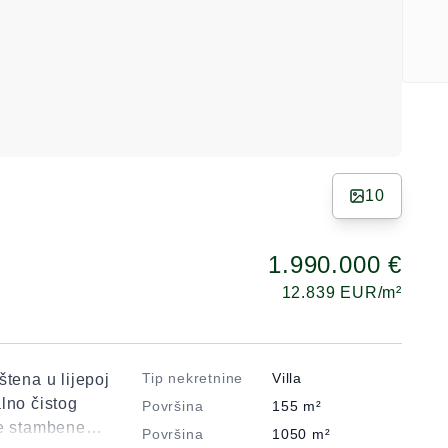
10
1.990.000 €
12.839
EUR/m²
Tip nekretnine
Villa
štena u lijepoj
lno čistog
Površina
155
m²
ne stambene
Površina
1050
m²