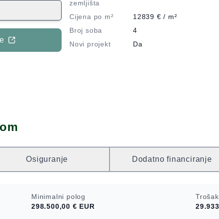
li od 1050 m2. U
zemljišta
lagovaonicom,
Cijena po m²
12839
€ / m²
put vodi do
Broj soba
4
 sunčalištem i
je
Novi projekt
Da
 i roštiljem te
 nalazi kuhinja,
nog tlocrta, s
 soba, kupaonica
 tri spavaće
 pruža
upaonice. Ispred
dom
. Elegantna vila
 prekrasnoj
entacije, s
Osiguranje
Dodatno financiranje
ednost ovoj
 posebnim je
preplavljen
Minimalni polog
Trošak
tnim dizajnom
298.500,00 €
EUR
29.933