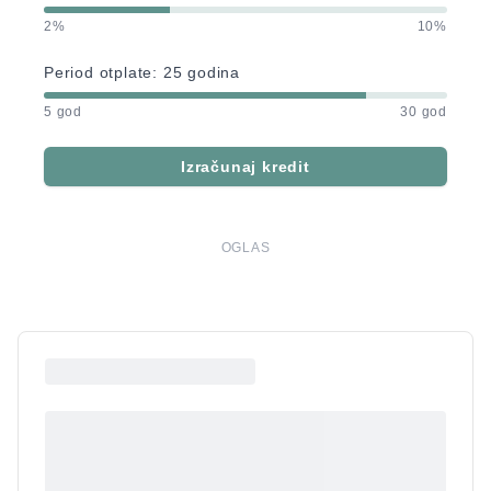
2%
10%
Period otplate:
25
godina
5 god
30 god
Izračunaj kredit
OGLAS