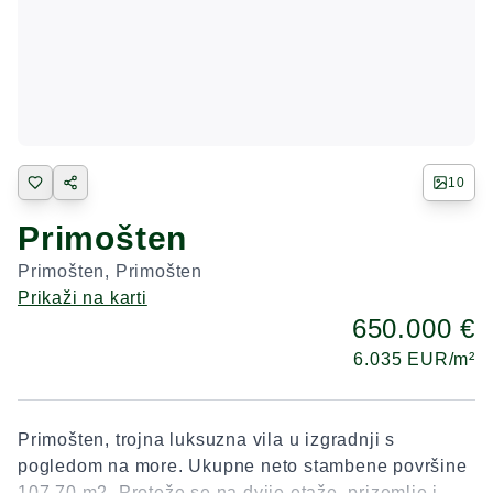
10
Primošten
Primošten
,
Primošten
Prikaži na karti
650.000 €
6.035
EUR/m²
Primošten, trojna luksuzna vila u izgradnji s
pogledom na more. Ukupne neto stambene površine
107.70 m2. Proteže se na dvije etaže, prizemlje i