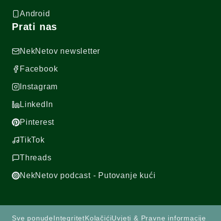
Android
Prati nas
NekNetov newsletter
Facebook
Instagram
LinkedIn
Pinterest
TikTok
Threads
NekNetov podcast - Putovanje kući
Sve ponude
Integritet
Kolačići
Uvjeti & Pravne informacije