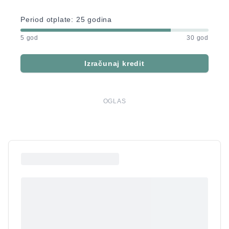
Period otplate:
25
godina
5 god
30 god
Izračunaj kredit
OGLAS