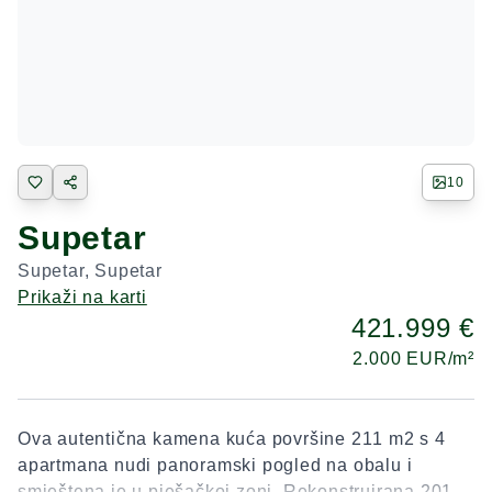
10
Supetar
Supetar
,
Supetar
Prikaži na karti
421.999 €
2.000
EUR/m²
Ova autentična kamena kuća površine 211 m2 s 4
apartmana nudi panoramski pogled na obalu i
smještena je u pješačkoj zoni. Rekonstruirana 2010.