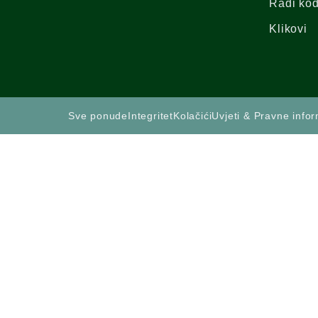
Radi ko
Klikovi
Sve ponude
Integritet
Kolačići
Uvjeti & Pravne infor