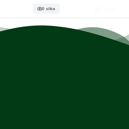
0
slika
Prijava