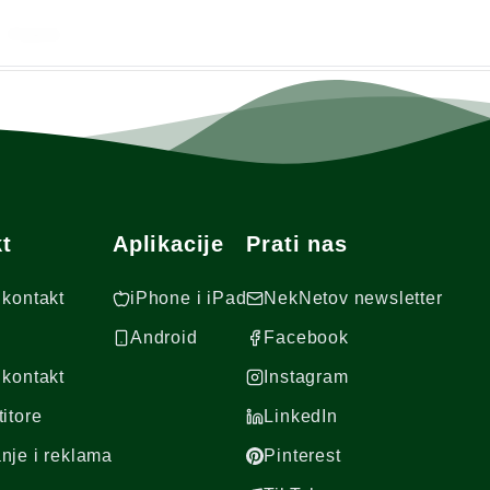
Vijesti
t
Aplikacije
Prati nas
 kontakt
iPhone i iPad
NekNetov newsletter
Android
Facebook
 kontakt
Instagram
titore
LinkedIn
nje i reklama
Pinterest