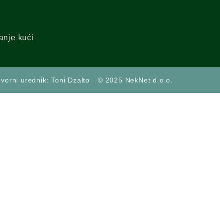
anje kući
vorni urednik: Toni Dzalto
© 2025 NekNet d.o.o.