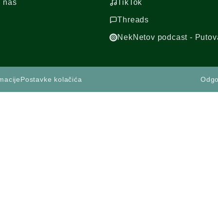
d nas
TikTok
Threads
NekNetov podcast - Putov
macije
Postavke kolačića
Odgo