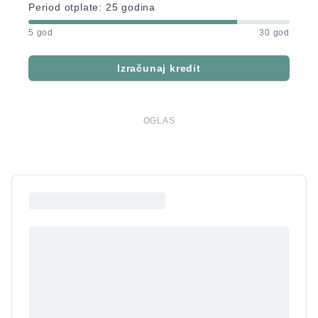
Period otplate:
25
godina
5 god
30 god
Izračunaj kredit
OGLAS