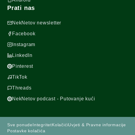
Prati nas
NekNetov newsletter
Facebook
Instagram
LinkedIn
Pinterest
TikTok
Threads
NekNetov podcast - Putovanje kući
Sve ponude
Integritet
Kolačići
Uvjeti & Pravne informacije
Postavke kolačića