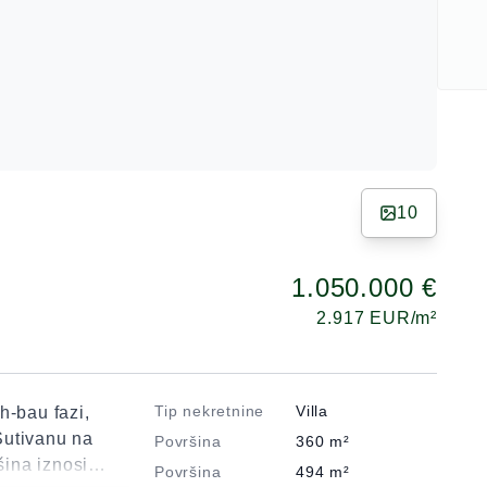
10
1.050.000 €
2.917
EUR/m²
Tip nekretnine
Villa
h-bau fazi,
Sutivanu na
Površina
360
m²
ina iznosi
Površina
494
m²