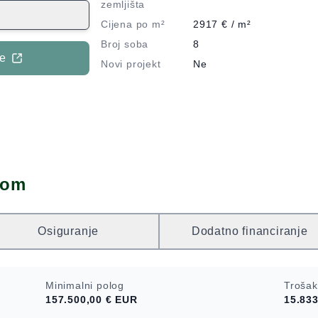
na parceli od
zemljišta
ao dvije
Cijena po m²
2917
€ / m²
a cca 180 m².
Broj soba
8
, a druga na
je
Novi projekt
Ne
u prizemlju ima
 koja se može
asnika. Na
lagovaonicom i
avaća soba i
 tri spavaće
i prostran
dom
soba i osam
ištenja za
biteljskog
Osiguranje
Dodatno financiranje
 orijentacija
 more i obalu
koni dodatno
Minimalni polog
Trošak
skog krajolika.
157.500,00 €
EUR
15.833
o prirodnim