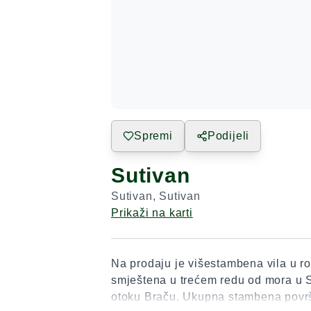
Spremi
Podijeli
Sutivan
Sutivan
,
Sutivan
Prikaži na karti
Na prodaju je višestambena vila u ro
smještena u trećem redu od mora u 
otoku Braču. Ukupna stambena površ