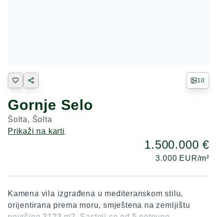
10
Gornje Selo
Šolta
,
Šolta
Prikaži na karti
1.500.000 €
3.000
EUR/m²
Kamena vila izgrađena u mediteranskom stilu,
orijentirana prema moru, smještena na zemljištu
površine 3123 m2. Sastoji se od 5 potpuno