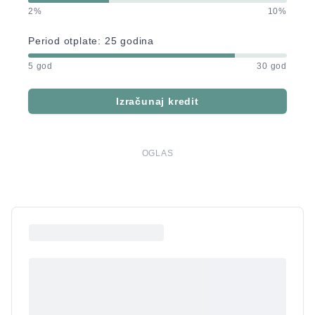
2%
10%
Period otplate:
25
godina
5 god
30 god
Izračunaj kredit
OGLAS