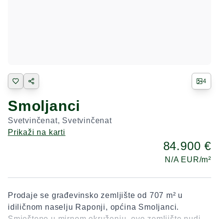
4
Smoljanci
Svetvinčenat
,
Svetvinčenat
Prikaži na karti
84.900 €
N/A
EUR/m²
Prodaje se građevinsko zemljište od 707 m² u
idiličnom naselju Raponji, općina Smoljanci.
Smješteno u mirnom okruženju, ovo zemljište nudi